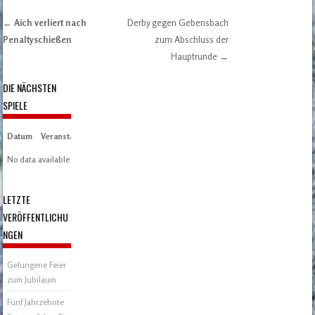
←
Aich verliert nach
Derby gegen Gebensbach
Post navigation
Penaltyschießen
zum Abschluss der
Hauptrunde
→
DIE NÄCHSTEN
SPIELE
Datum
Veranstaltung
Zeit/Ergebnisse
Austragungsort
Artikel
Spieltag
No data available in table
LETZTE
VERÖFFENTLICHU
NGEN
Gelungene Feier
zum Jubiläum
Fünf Jahrzehnte