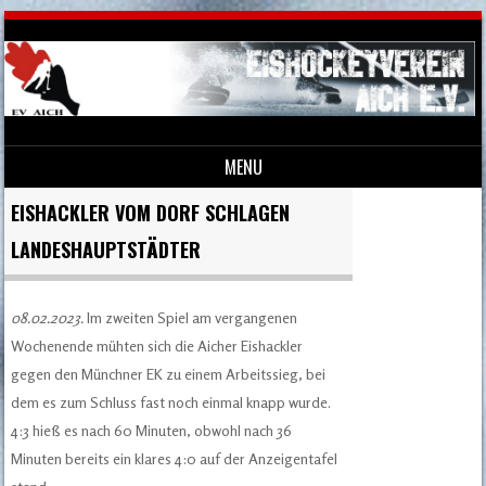
MENU
Skip to content
EISHACKLER VOM DORF SCHLAGEN
LANDESHAUPTSTÄDTER
08.02.2023.
Im zweiten Spiel am vergangenen
Wochenende mühten sich die Aicher Eishackler
gegen den Münchner EK zu einem Arbeitssieg, bei
dem es zum Schluss fast noch einmal knapp wurde.
4:3 hieß es nach 60 Minuten, obwohl nach 36
Minuten bereits ein klares 4:0 auf der Anzeigentafel