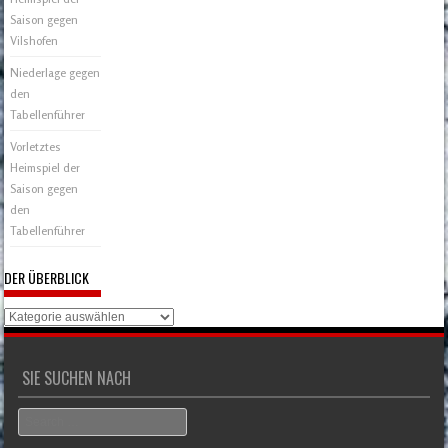
Saison gegen
Vilshofen
Niederlage gegen
den
Tabellenführer
Vorletztes
Heimspiel der
Saison gegen
den
Tabellenführer
DER ÜBERBLICK
Der
Überblick
SIE SUCHEN NACH
Search