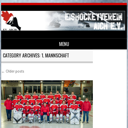
MENU
Skip to content
CATEGORY ARCHIVES:
1. MANNSCHAFT
←
Older posts
Post navigation