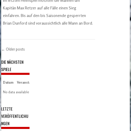
Im letzten Heimspiel möchten die Mannen um
Kapitän Max Retzer auf alle Fälle einen Sieg
einfahren. Bis auf den bis Saisonende gesperrten
Brian Dunford sind voraussichtlich alle Mann an Bord.
←
Older posts
Post navigation
DIE NÄCHSTEN
SPIELE
Datum
Veranstaltung
Zeit/Ergebnisse
Austragungsort
Artikel
Spieltag
No data available in table
LETZTE
VERÖFFENTLICHU
NGEN