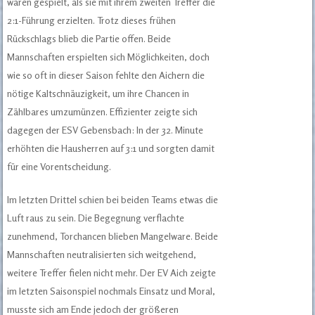
waren gespielt, als sie mit ihrem zweiten Treffer die
2:1-Führung erzielten. Trotz dieses frühen
Rückschlags blieb die Partie offen. Beide
Mannschaften erspielten sich Möglichkeiten, doch
wie so oft in dieser Saison fehlte den Aichern die
nötige Kaltschnäuzigkeit, um ihre Chancen in
Zählbares umzumünzen. Effizienter zeigte sich
dagegen der ESV Gebensbach: In der 32. Minute
erhöhten die Hausherren auf 3:1 und sorgten damit
für eine Vorentscheidung.
Im letzten Drittel schien bei beiden Teams etwas die
Luft raus zu sein. Die Begegnung verflachte
zunehmend, Torchancen blieben Mangelware. Beide
Mannschaften neutralisierten sich weitgehend,
weitere Treffer fielen nicht mehr. Der EV Aich zeigte
im letzten Saisonspiel nochmals Einsatz und Moral,
musste sich am Ende jedoch der größeren