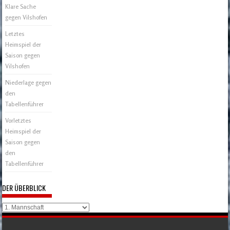
Klare Sache
gegen Vilshofen
Letztes
Heimspiel der
Saison gegen
Vilshofen
Niederlage gegen
den
Tabellenführer
Vorletztes
Heimspiel der
Saison gegen
den
Tabellenführer
DER ÜBERBLICK
Der
Überblick