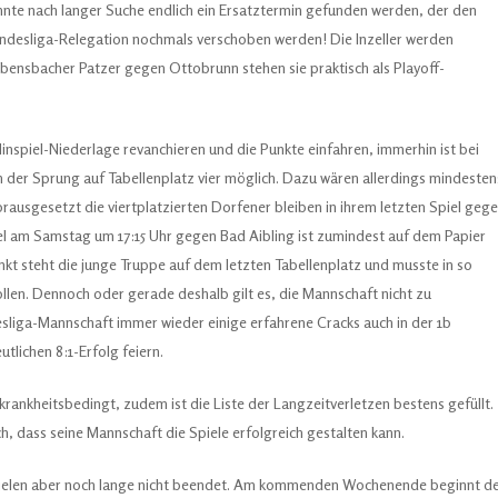
nte nach langer Suche endlich ein Ersatztermin gefunden werden, der den
andesliga-Relegation nochmals verschoben werden! Die Inzeller werden
ebensbacher Patzer gegen Ottobrunn stehen sie praktisch als Playoff-
 Hinspiel-Niederlage revanchieren und die Punkte einfahren, immerhin ist bei
er Sprung auf Tabellenplatz vier möglich. Dazu wären allerdings mindesten
rausgesetzt die viertplatzierten Dorfener bleiben in ihrem letzten Spiel geg
l am Samstag um 17:15 Uhr gegen Bad Aibling ist zumindest auf dem Papier
nkt steht die junge Truppe auf dem letzten Tabellenplatz und musste in so
llen. Dennoch oder gerade deshalb gilt es, die Mannschaft nicht zu
esliga-Mannschaft immer wieder einige erfahrene Cracks auch in der 1b
utlichen 8:1-Erfolg feiern.
krankheitsbedingt, zudem ist die Liste der Langzeitverletzen bestens gefüllt.
h, dass seine Mannschaft die Spiele erfolgreich gestalten kann.
Spielen aber noch lange nicht beendet. Am kommenden Wochenende beginnt d