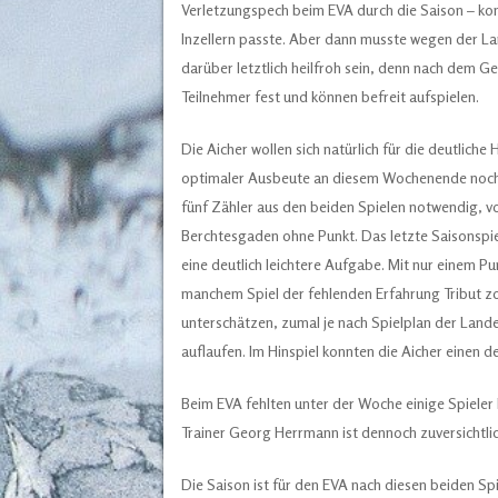
Verletzungspech beim EVA durch die Saison – kon
Inzellern passte. Aber dann musste wegen der L
darüber letztlich heilfroh sein, denn nach dem G
Teilnehmer fest und können befreit aufspielen.
Die Aicher wollen sich natürlich für die deutliche
optimaler Ausbeute an diesem Wochenende noch d
fünf Zähler aus den beiden Spielen notwendig, vo
Berchtesgaden ohne Punkt. Das letzte Saisonspie
eine deutlich leichtere Aufgabe. Mit nur einem Pu
manchem Spiel der fehlenden Erfahrung Tribut zo
unterschätzen, zumal je nach Spielplan der Land
auflaufen. Im Hinspiel konnten die Aicher einen de
Beim EVA fehlten unter der Woche einige Spieler 
Trainer Georg Herrmann ist dennoch zuversichtlic
Die Saison ist für den EVA nach diesen beiden 