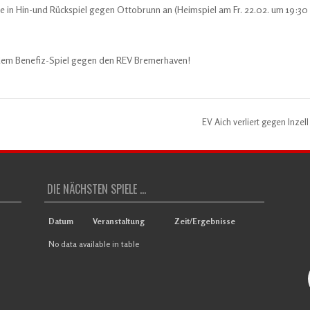
de in Hin-und Rückspiel gegen Ottobrunn an (Heimspiel am Fr. 22.02. um 19:30
 dem Benefiz-Spiel gegen den REV Bremerhaven!
EV Aich verliert gegen Inzel
DIE NÄCHSTEN SPIELE ...
Datum
Veranstaltung
Zeit/Ergebnisse
No data available in table