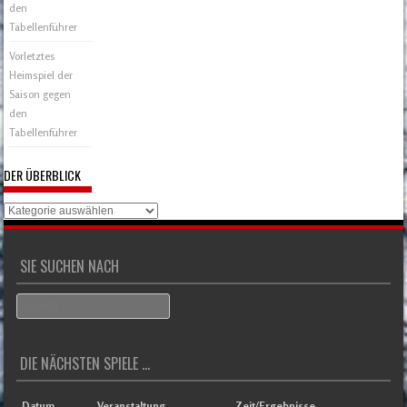
den
Tabellenführer
Vorletztes
Heimspiel der
Saison gegen
den
Tabellenführer
DER ÜBERBLICK
Der
Überblick
SIE SUCHEN NACH
Search
DIE NÄCHSTEN SPIELE ...
Datum
Veranstaltung
Zeit/Ergebnisse