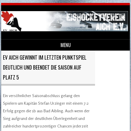
MENU
Skip to content
EV AICH GEWINNT IM LETZTEN PUNKTSPIEL
DEUTLICH UND BEENDET DIE SAISON AUF
PLATZ 5
Ein versöhnlicher Saisonabschluss gelang den
Spielern um Kapitän Stefan Urzinger mit einem 7:2
Erfolg gegen die 1b aus Bad Aibling. Auch wenn der
Sieg aufgrund der deutlichen Überlegenheit und
zahlreicher hundertprozentiger Chancen jederzeit