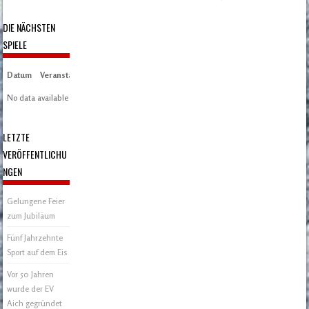
Post navigation
DIE NÄCHSTEN
SPIELE
Datum
Veranstaltung
Zeit/Ergebnisse
Austragungsort
Artikel
Spieltag
No data available in table
LETZTE
VERÖFFENTLICHU
NGEN
Gelungene Feier
zum Jubiläum
Fünf Jahrzehnte
Sport auf dem Eis
Vor 50 Jahren
wurde der EV
Aich gegründet