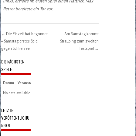
(links) erzielte im ersten Spiel einen Hattrick, Max
Retzer bereitete ein Tor vor.
←
Die Eiszeit hat begonnen
Am Samstag kommt
Post navigation
– Samstag erstes Spiel
Straubing zum zweiten
gegen Schliersee
Testspiel
→
DIE NÄCHSTEN
SPIELE
Datum
Veranstaltung
Zeit/Ergebnisse
Austragungsort
Artikel
Spieltag
No data available in table
LETZTE
VERÖFFENTLICHU
NGEN