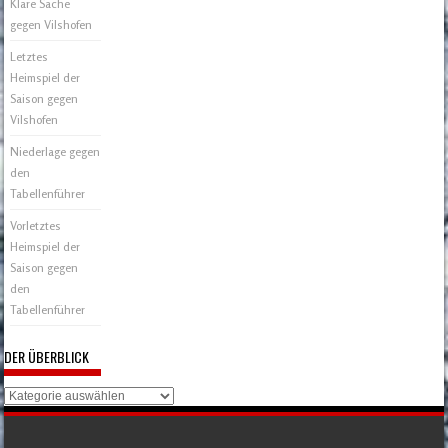
Klare Sache
gegen Vilshofen
Letztes
Heimspiel der
Saison gegen
Vilshofen
Niederlage gegen
den
Tabellenführer
Vorletztes
Heimspiel der
Saison gegen
den
Tabellenführer
DER ÜBERBLICK
Der
Überblick