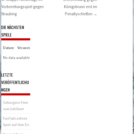
Post navigation
Vorbereitungsspiel gegen
Königsbrunn erst im
Straubing
Penaltyschießen
→
DIE NÄCHSTEN
SPIELE
Datum
Veranstaltung
Zeit/Ergebnisse
Austragungsort
Artikel
Spieltag
No data available in table
LETZTE
VERÖFFENTLICHU
NGEN
Gelungene Feier
zum Jubiläum
Fünf Jahrzehnte
Sport auf dem Eis