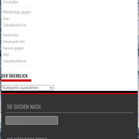
Vilshofen
Niederlage gegen
den
Tabellenführer
Vorletztes
Heimspiel der
Saison gegen
den
Tabellenführer
DER ÜBERBLICK
Der
Überblick
SIE SUCHEN NACH
Search