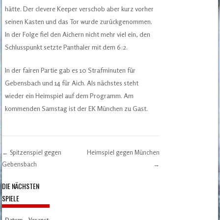
hätte. Der clevere Keeper verschob aber kurz vorher
seinen Kasten und das Tor wurde zurückgenommen.
In der Folge fiel den Aichern nicht mehr viel ein, den
Schlusspunkt setzte Panthaler mit dem 6:2.
In der fairen Partie gab es 10 Strafminuten für
Gebensbach und 14 für Aich. Als nächstes steht
wieder ein Heimspiel auf dem Programm. Am
kommenden Samstag ist der EK München zu Gast.
←
Spitzenspiel gegen
Heimspiel gegen München
Post navigation
Gebensbach
→
DIE NÄCHSTEN
SPIELE
Datum
Veranstaltung
Zeit/Ergebnisse
Austragungsort
Artikel
Spieltag