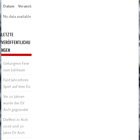
Datum
Veranstaltung
Zeit/Ergebnisse
Austragungsort
Artikel
Spieltag
No data available in table
LETZTE
VERÖFFENTLICHU
NGEN
Gelungene Feier
zum Jubiläum
Fünf Jahrzehnte
Sport auf dem Eis
Vor 50 Jahren
wurde der EV
Aich gegründet
Dorffest in Aich
2026 und 50
Jahre EV Aich