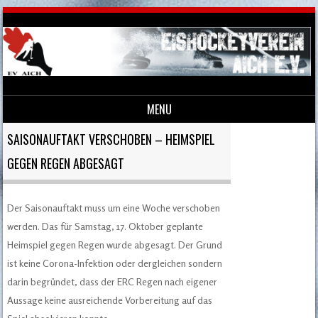
MENU
Skip to content
SAISONAUFTAKT VERSCHOBEN – HEIMSPIEL
GEGEN REGEN ABGESAGT
Der Saisonauftakt muss um eine Woche verschoben
werden. Das für Samstag, 17. Oktober geplante
Heimspiel gegen Regen wurde abgesagt. Der Grund
ist keine Corona-Infektion oder dergleichen sondern
darin begründet, dass der ERC Regen nach eigener
Aussage keine ausreichende Vorbereitung auf das