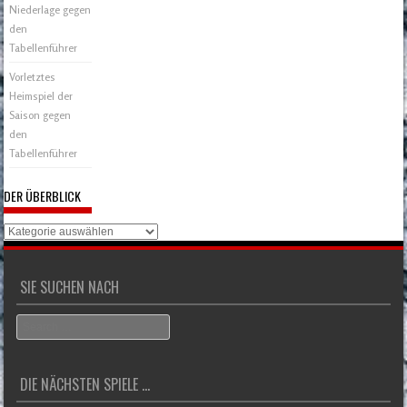
Niederlage gegen
den
Tabellenführer
Vorletztes
Heimspiel der
Saison gegen
den
Tabellenführer
DER ÜBERBLICK
Der
Überblick
SIE SUCHEN NACH
Search
DIE NÄCHSTEN SPIELE ...