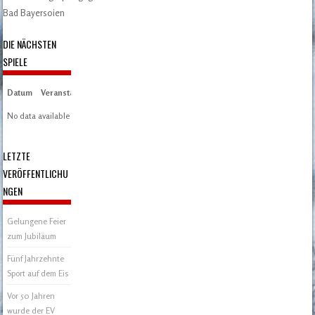
Post navigation
Bad Bayersoien
DIE NÄCHSTEN
SPIELE
Datum
Veranstaltung
Zeit/Ergebnisse
Austragungsort
Artikel
Spieltag
No data available in table
LETZTE
VERÖFFENTLICHU
NGEN
Gelungene Feier
zum Jubiläum
Fünf Jahrzehnte
Sport auf dem Eis
Vor 50 Jahren
wurde der EV