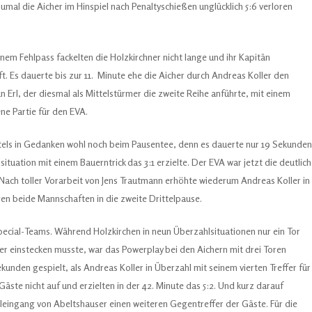
umal die Aicher im Hinspiel nach Penaltyschießen unglücklich 5:6 verloren
nem Fehlpass fackelten die Holzkirchner nicht lange und ihr Kapitän
t. Es dauerte bis zur 11. Minute ehe die Aicher durch Andreas Koller den
ian Erl, der diesmal als Mittelstürmer die zweite Reihe anführte, mit einem
ne Partie für den EVA.
tels in Gedanken wohl noch beim Pausentee, denn es dauerte nur 19 Sekunden
ituation mit einem Bauerntrick das 3:1 erzielte. Der EVA war jetzt die deutlich
Nach toller Vorarbeit von Jens Trautmann erhöhte wiederum Andreas Koller in
gen beide Mannschaften in die zweite Drittelpause.
cial-Teams. Während Holzkirchen in neun Überzahlsituationen nur ein Tor
er einstecken musste, war das Powerplay bei den Aichern mit drei Toren
Sekunden gespielt, als Andreas Koller in Überzahl mit seinem vierten Treffer für
ste nicht auf und erzielten in der 42. Minute das 5:2. Und kurz darauf
leingang von Abeltshauser einen weiteren Gegentreffer der Gäste. Für die