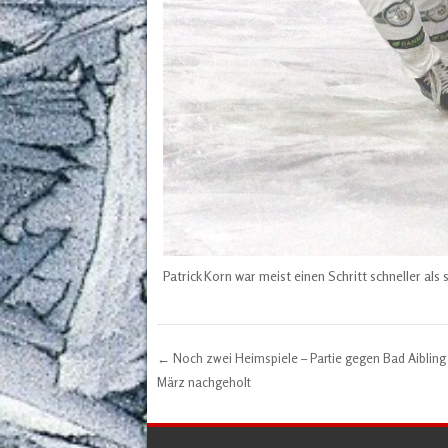
Patrick Korn war meist einen Schritt schneller al
←
Noch zwei Heimspiele – Partie gegen Bad Aibling
Post navigation
März nachgeholt