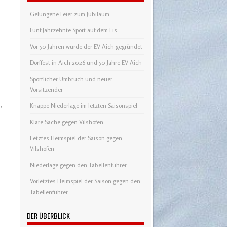
Gelungene Feier zum Jubiläum
Fünf Jahrzehnte Sport auf dem Eis
Vor 50 Jahren wurde der EV Aich gegründet
Dorffest in Aich 2026 und 50 Jahre EV Aich
Sportlicher Umbruch und neuer
Vorsitzender
,
Knappe Niederlage im letzten Saisonspiel
Klare Sache gegen Vilshofen
Letztes Heimspiel der Saison gegen
Vilshofen
Niederlage gegen den Tabellenführer
Vorletztes Heimspiel der Saison gegen den
Tabellenführer
DER ÜBERBLICK