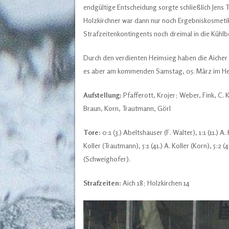
endgültige Entscheidung sorgte schließlich Jens T
Holzkirchner war dann nur noch Ergebniskosmetik
Strafzeitenkontingents noch dreimal in die Kühl
Durch den verdienten Heimsieg haben die Aicher 
es aber am kommenden Samstag, 05. März im Heim
Aufstellung:
Pfafferott, Krojer; Weber, Fink, C. 
Braun, Korn, Trautmann, Görl
Tore:
0:1 (3.) Abeltshauser (F. Walter), 1:1 (11.) A. K
Koller (Trautmann), 5:1 (41.) A. Koller (Korn), 5:2 (
(Schweighofer).
Strafzeiten:
Aich 18; Holzkirchen 14