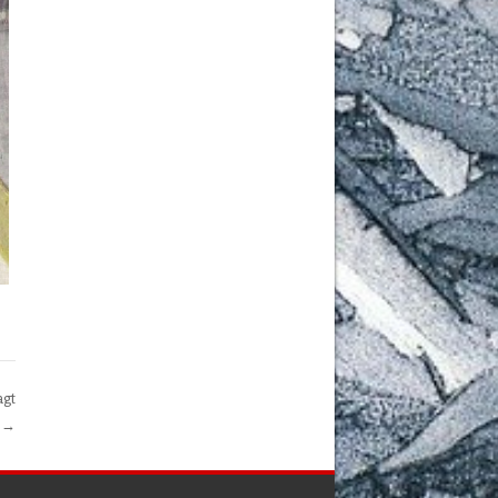
agt
→