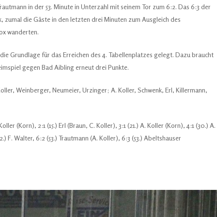
rautmann in der 53. Minute in Unterzahl mit seinem Tor zum 6:2. Das 6:3 der
, zumal die Gäste in den letzten drei Minuten zum Ausgleich des
box wanderten.
die Grundlage für das Erreichen des 4. Tabellenplatzes gelegt. Dazu braucht
spiel gegen Bad Aibling erneut drei Punkte.
Koller, Weinberger, Neumeier, Urzinger; A. Koller, Schwenk, Erl, Killermann,
oller (Korn), 2:1 (15.) Erl (Braun, C. Koller), 3:1 (21.) A. Koller (Korn), 4:1 (30.) A.
42.) F. Walter, 6:2 (53.) Trautmann (A. Koller), 6:3 (53.) Abeltshauser