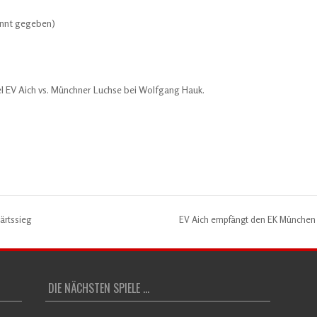
annt gegeben)
EV Aich vs. Münchner Luchse bei Wolfgang Hauk.
ärtssieg
EV Aich empfängt den EK Münche
DIE NÄCHSTEN SPIELE ...