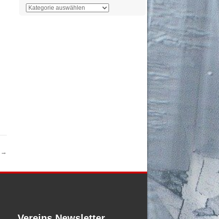
Der
Überblick
n
→
Vereins Newsletter