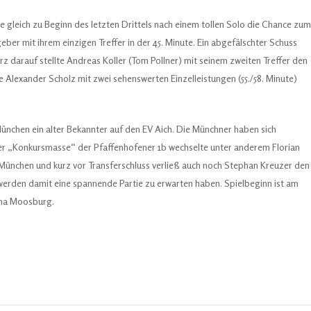
e gleich zu Beginn des letzten Drittels nach einem tollen Solo die Chance zum
eber mit ihrem einzigen Treffer in der 45. Minute. Ein abgefälschter Schuss
rz darauf stellte Andreas Koller (Tom Pollner) mit seinem zweiten Treffer den
Alexander Scholz mit zwei sehenswerten Einzelleistungen (55./58. Minute)
chen ein alter Bekannter auf den EV Aich. Die Münchner haben sich
der „Konkursmasse“ der Pfaffenhofener 1b wechselte unter anderem Florian
h München und kurz vor Transferschluss verließ auch noch Stephan Kreuzer den
erden damit eine spannende Partie zu erwarten haben. Spielbeginn ist am
ena Moosburg.