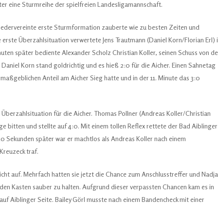
ter eine Sturmreihe der spielfreien Landesligamannschaft.
iedervereinte erste Sturmformation zauberte wie zu besten Zeiten und
 erste Überzahlsituation verwertete Jens Trautmann (Daniel Korn/Florian Erl) 
nuten später bediente Alexander Scholz Christian Koller, seinen Schuss von de
, Daniel Korn stand goldrichtig und es hieß 2:0 für die Aicher. Einen Sahnetag
 maßgeblichen Anteil am Aicher Sieg hatte und in der 11. Minute das 3:0
 Überzahlsituation für die Aicher. Thomas Pollner (Andreas Koller/Christian
ge bitten und stellte auf 4:0. Mit einem tollen Reflex rettete der Bad Aiblinger
 20 Sekunden später war er machtlos als Andreas Koller nach einem
Kreuzeck traf.
cht auf. Mehrfach hatten sie jetzt die Chance zum Anschlusstreffer und Nadja
den Kasten sauber zu halten. Aufgrund dieser verpassten Chancen kam es in
 auf Aiblinger Seite. Bailey Görl musste nach einem Bandencheck mit einer