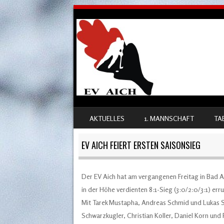
SKIP TO CONTENT
AKTUELLES
1. MANNSCHAFT
TA
MENU
EV AICH FEIERT ERSTEN SAISONSIEG
Der EV Aich hat am vergangenen Freitag in Bad A
in der Höhe verdienten 8:1-Sieg (3:0/2:0/3:1) e
Mit Tarek Mustapha, Andreas Schmid und Lukas St
Schwarzkugler, Christian Koller, Daniel Korn und 