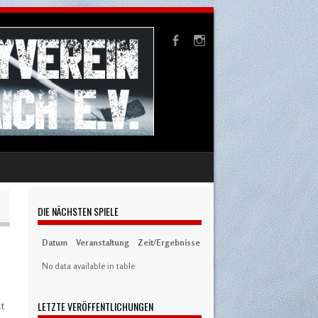
DIE NÄCHSTEN SPIELE
Datum
Veranstaltung
Zeit/Ergebnisse
Austragungsort
Artikel
S
h
No data available in table
.
LETZTE VERÖFFENTLICHUNGEN
at