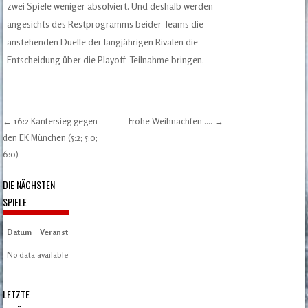
zwei Spiele weniger absolviert. Und deshalb werden
angesichts des Restprogramms beider Teams die
anstehenden Duelle der langjährigen Rivalen die
Entscheidung über die Playoff-Teilnahme bringen.
←
16:2 Kantersieg gegen
Frohe Weihnachten ….
→
Post navigation
den EK München (5:2; 5:0;
6:0)
DIE NÄCHSTEN
SPIELE
Datum
Veranstaltung
Zeit/Ergebnisse
Austragungsort
Artikel
Spieltag
No data available in table
LETZTE