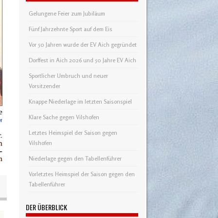
Gelungene Feier zum Jubiläum
Fünf Jahrzehnte Sport auf dem Eis
Vor 50 Jahren wurde der EV Aich gegründet
Dorffest in Aich 2026 und 50 Jahre EV Aich
Sportlicher Umbruch und neuer
Vorsitzender
Knappe Niederlage im letzten Saisonspiel
Klare Sache gegen Vilshofen
Letztes Heimspiel der Saison gegen
Vilshofen
Niederlage gegen den Tabellenführer
Vorletztes Heimspiel der Saison gegen den
Tabellenführer
DER ÜBERBLICK