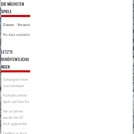
DIE NÄCHSTEN
SPIELE
Datum
Veranstaltung
Zeit/Ergebnisse
Austragungsort
Artikel
Spieltag
No data available in table
LETZTE
VERÖFFENTLICHU
NGEN
Gelungene Feier
zum Jubiläum
Fünf Jahrzehnte
Sport auf dem Eis
Vor 50 Jahren
wurde der EV
Aich gegründet
Dorffest in Aich