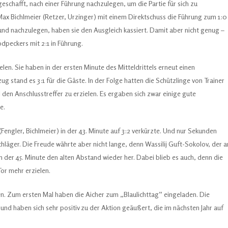
geschafft, nach einer Führung nachzulegen, um die Partie für sich zu
 Max Bichlmeier (Retzer, Urzinger) mit einem Direktschuss die Führung zum 1:0
nd nachzulegen, haben sie den Ausgleich kassiert. Damit aber nicht genug –
dpeckers mit 2:1 in Führung.
elen. Sie haben in der ersten Minute des Mitteldrittels erneut einen
g stand es 3:1 für die Gäste. In der Folge hatten die Schützlinge von Trainer
den Anschlusstreffer zu erzielen. Es ergaben sich zwar einige gute
e.
Fengler, Bichlmeier) in der 43. Minute auf 3:2 verkürzte. Und nur Sekunden
hläger. Die Freude währte aber nicht lange, denn Wassilij Guft-Sokolov, der a
e in der 45. Minute den alten Abstand wieder her. Dabei blieb es auch, denn die
or mehr erzielen.
en. Zum ersten Mal haben die Aicher zum „Blaulichttag“ eingeladen. Die
und haben sich sehr positiv zu der Aktion geäußert, die im nächsten Jahr auf