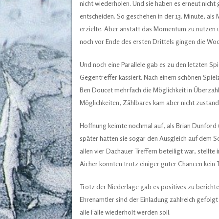
nicht wiederholen. Und sie haben es erneut nicht 
entscheiden. So geschehen in der 13. Minute, als
erzielte. Aber anstatt das Momentum zu nutzen u
noch vor Ende des ersten Drittels gingen die Woo
Und noch eine Parallele gab es zu den letzten Spi
Gegentreffer kassiert. Nach einem schönen Spielzu
Ben Doucet mehrfach die Möglichkeit in Überzahl 
Möglichkeiten, Zählbares kam aber nicht zustand
Hoffnung keimte nochmal auf, als Brian Dunford (
später hatten sie sogar den Ausgleich auf dem Sc
allen vier Dachauer Treffern beteiligt war, stellt
Aicher konnten trotz einiger guter Chancen kein T
Trotz der Niederlage gab es positives zu bericht
Ehrenamtler sind der Einladung zahlreich gefolgt 
alle Fälle wiederholt werden soll.