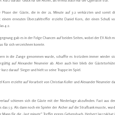
. Kurz darauf Glück für die Aicher, als erneut Bach nur die Querlatte traf.
e Phase der Gäste, die in der 21. Minute auf 3:2 verkürzten und somit d
 einem erneuten Überzahltreffer erzielte Daniel Korn, der einen Schuß v
as 4:2.
gegnung gab es in der Folge Chancen auf beiden Seiten, wobei der EV Aich m
 für sich verzeichnen konnte.
hern in die Zange genommen wurde, schaffte es trotzdem immer wieder si
ergültig auf Alexander Neumeier ab. Aber auch hier blieb der Gästetorhüte
urz darauf Sieger und hielt so seine Truppe im Spiel.
el Korn erzielte auf Vorarbeit von Christian Koller und Alexander Neumeier d
erlauf schienen sich die Gäste mit der Niederlage abzufinden. Fast aus d
 das 5:3. Als dann noch ein Spieler der Aicher auf die Strafbank musste, wur
r Mann für die „last minute“ Treffer gegen Gebensbach, Herbert Jarczyk hat 