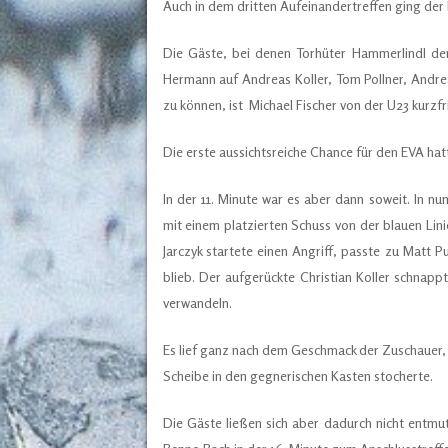
Auch in dem dritten Aufeinandertreffen ging der
Die Gäste, bei denen Torhüter Hammerlindl d
Hermann auf Andreas Koller, Tom Pollner, Andre
zu können, ist Michael Fischer von der U23 kurzf
Die erste aussichtsreiche Chance für den EVA hat
In der 11. Minute war es aber dann soweit. In n
mit einem platzierten Schuss von der blauen Lini
Jarczyk startete einen Angriff, passte zu Matt
blieb. Der aufgerückte Christian Koller schnapp
verwandeln.
Es lief ganz nach dem Geschmack der Zuschauer, al
Scheibe in den gegnerischen Kasten stocherte.
Die Gäste ließen sich aber dadurch nicht entm