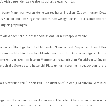
 EV Aich gegen den ESV Gebensbach als Sieger vom Eis.
er beste Mann war, waren der erwartet harte Brocken. Zudem musste Coa
as Schmid und Tim Fleger verzichten. Um wenigstens mit drei Reihen antret
ristig eingesprungen.
te Alexander Scholz, dessen Schuss das Tor nur knapp verfehlte.
umerischer Überlegenheit traf Alexander Neumeier auf Zuspiel von Daniel Ko
e zum 1:0. Noch in derselben Minute erneut ein Tor eines Verteidigers. Herbe
 Puntureri, der aber im letzten Moment am gegnerischen Verteidiger „hänge
te sich die Scheibe und hatte viel Platz um unhaltbar ins Kreuzeck zum 2:0 
s Matt Puntureri (Robert Pell; ChristianKoller) in der 15. Minute im Gewühl d
utigen und kamen immer wieder zu aussichtsreichen Chancen.Eine davon nut