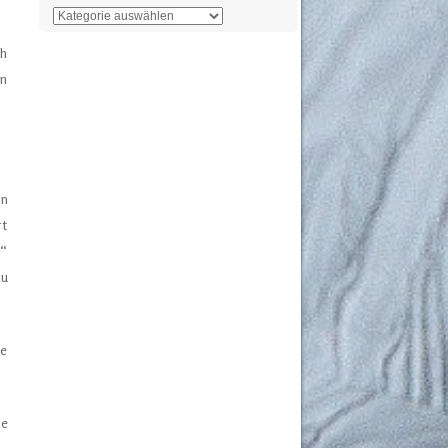
Der
Überblick
ch
en
rn
rt
n“
zu
ie
ze