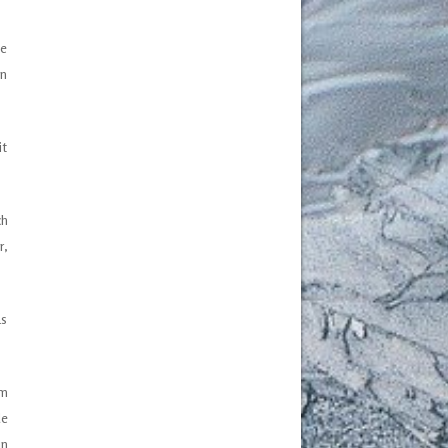
ie
on
it
ch
r,
as
em
de
in