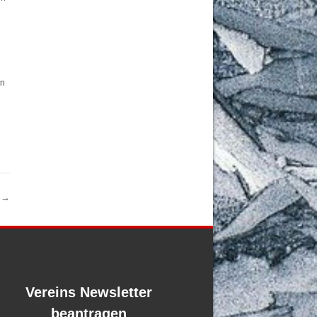
en
2
→
Vereins Newsletter
beantragen