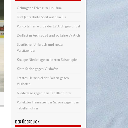
Gelungene Feier zum Jubiläum
Fünf Jahrzehnte Sport auf dem Eis
Vor 50 Jahren wurde der EV Aich gegründet
Dorffest in Aich 2026 und 50 Jahre EV Aich
Sportlicher Umbruch und neuer
Vorsitzender
Knappe Niederlage im letzten Saisonspiel
Klare Sache gegen Vilshofen
Letztes Heimspiel der Saison gegen
Vilshofen
Niederlage gegen den Tabellenführer
Vorletztes Heimspiel der Saison gegen den
Tabellenführer
DER ÜBERBLICK