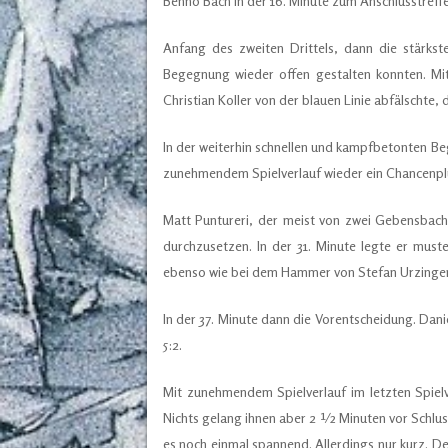
Benno Bach in der 16. Minute zum Anschlusstreffer
Anfang des zweiten Drittels, dann die stärkst
Begegnung wieder offen gestalten konnten. Mit
Christian Koller von der blauen Linie abfälschte, d
In der weiterhin schnellen und kampfbetonten Be
zunehmendem Spielverlauf wieder ein Chancenplus
Matt Puntureri, der meist von zwei Gebensbac
durchzusetzen. In der 31. Minute legte er must
ebenso wie bei dem Hammer von Stefan Urzinger k
In der 37. Minute dann die Vorentscheidung. Dani
5:2.
Mit zunehmendem Spielverlauf im letzten Spielv
Nichts gelang ihnen aber 2 ½ Minuten vor Schluss
es noch einmal spannend. Allerdings nur kurz. De