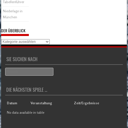
Tabellenführer
Niederlage in
München
DER ÜBERBLICK
Der
Überblick
SIE SUCHEN NACH
Search
DIE NÄCHSTEN SPIELE ...
Datum
Veranstaltung
Zeit/Ergebnisse
No data available in table