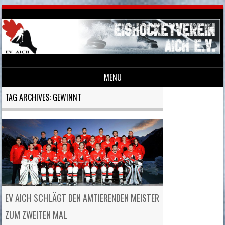
MENU
Skip to content
TAG ARCHIVES:
GEWINNT
EV AICH SCHLÄGT DEN AMTIERENDEN MEISTER
ZUM ZWEITEN MAL