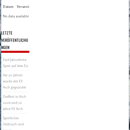
Datum
Veranstaltung
Zeit/Ergebnisse
Austragungsort
Artikel
Spieltag
No data available in table
LETZTE
VERÖFFENTLICHU
NGEN
Fünf Jahrzehnte
Sport auf dem Eis
Vor 50 Jahren
wurde der EV
Aich gegründet
Dorffest in Aich
2026 und 50
Jahre EV Aich
Sportlicher
Umbruch und