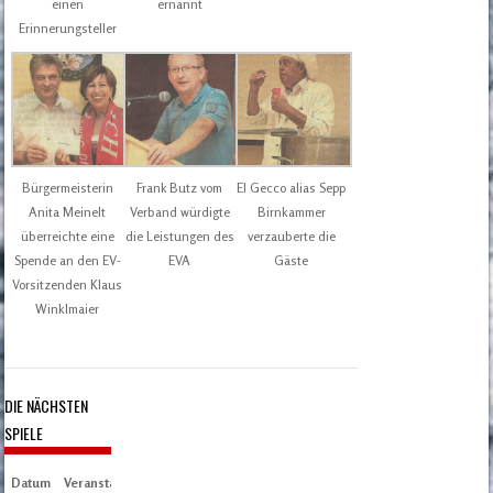
einen
ernannt
Erinnerungsteller
Bürgermeisterin
Frank Butz vom
El Gecco alias Sepp
Anita Meinelt
Verband würdigte
Birnkammer
überreichte eine
die Leistungen des
verzauberte die
Spende an den EV-
EVA
Gäste
Vorsitzenden Klaus
Winklmaier
DIE NÄCHSTEN
SPIELE
Datum
Veranstaltung
Zeit/Ergebnisse
Austragungsort
Artikel
Spieltag