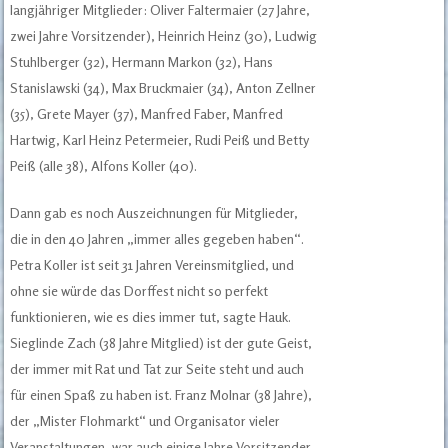
langjähriger Mitglieder: Oliver Faltermaier (27 Jahre,
zwei Jahre Vorsitzender), Heinrich Heinz (30), Ludwig
Stuhlberger (32), Hermann Markon (32), Hans
Stanislawski (34), Max Bruckmaier (34), Anton Zellner
(35), Grete Mayer (37), Manfred Faber, Manfred
Hartwig, Karl Heinz Petermeier, Rudi Peiß und Betty
Peiß (alle 38), Alfons Koller (40).
Dann gab es noch Auszeichnungen für Mitglieder,
die in den 40 Jahren „immer alles gegeben haben“.
Petra Koller ist seit 31 Jahren Vereinsmitglied, und
ohne sie würde das Dorffest nicht so perfekt
funktionieren, wie es dies immer tut, sagte Hauk.
Sieglinde Zach (38 Jahre Mitglied) ist der gute Geist,
der immer mit Rat und Tat zur Seite steht und auch
für einen Spaß zu haben ist. Franz Molnar (38 Jahre),
der „Mister Flohmarkt“ und Organisator vieler
Veranstaltungen, war auch einige Jahre Vorsitzender