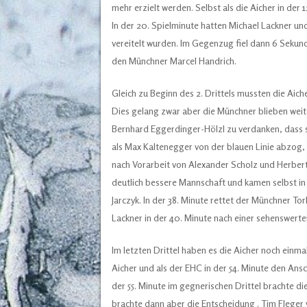
mehr erzielt werden. Selbst als die Aicher in der
In der 20. Spielminute hatten Michael Lackner u
vereitelt wurden. Im Gegenzug fiel dann 6 Sekun
den Münchner Marcel Handrich.
Gleich zu Beginn des 2. Drittels mussten die Aic
Dies gelang zwar aber die Münchner blieben weite
Bernhard Eggerdinger-Hölzl zu verdanken, dass si
als Max Kaltenegger von der blauen Linie abzog,
nach Vorarbeit von Alexander Scholz und Herbert J
deutlich bessere Mannschaft und kamen selbst in
Jarczyk. In der 38. Minute rettet der Münchner T
Lackner in der 40. Minute nach einer sehenswerte
Im letzten Drittel haben es die Aicher noch einma
Aicher und als der EHC in der 54. Minute den Ansch
der 55. Minute im gegnerischen Drittel brachte di
brachte dann aber die Entscheidung . Tim Fleger 