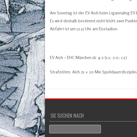
Am Sonntag ist der EV Aich beim Liganeuling EV
Es wird deshalb bestimmt nicht leicht zwei Punkt
Abfahrt ist um 12.15 Uhr am Eisstadion.
EV Aich – EHC München 1b 4:2 (1:1; 2:0; 1:1)
Strafzeiten: Aich 21 + 20 Min Spieldauerdiszipli
SIE SUCHEN NACH
Search