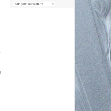
Der
Überblick
r
l