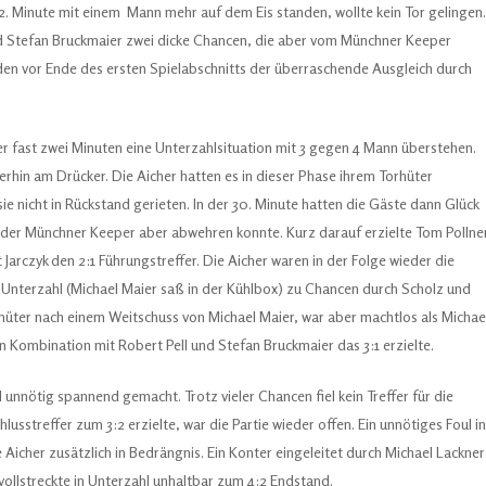
 12. Minute mit einem Mann mehr auf dem Eis standen, wollte kein Tor gelingen.
nd Stefan Bruckmaier zwei dicke Chancen, die aber vom Münchner Keeper
den vor Ende des ersten Spielabschnitts der überraschende Ausgleich durch
her fast zwei Minuten eine Unterzahlsituation mit 3 gegen 4 Mann überstehen.
rhin am Drücker. Die Aicher hatten es in dieser Phase ihrem Torhüter
e nicht in Rückstand gerieten. In der 30. Minute hatten die Gäste dann Glück
 der Münchner Keeper aber abwehren konnte. Kurz darauf erzielte Tom Pollne
arczyk den 2:1 Führungstreffer. Die Aicher waren in der Folge wieder die
 Unterzahl (Michael Maier saß in der Kühlbox) zu Chancen durch Scholz und
orhüter nach einem Weitschuss von Michael Maier, war aber machtlos als Michae
n Kombination mit Robert Pell und Stefan Bruckmaier das 3:1 erzielte.
l unnötig spannend gemacht. Trotz vieler Chancen fiel kein Treffer für die
lusstreffer zum 3:2 erzielte, war die Partie wieder offen. Ein unnötiges Foul in
e Aicher zusätzlich in Bedrängnis. Ein Konter eingeleitet durch Michael Lackner
vollstreckte in Unterzahl unhaltbar zum 4:2 Endstand.