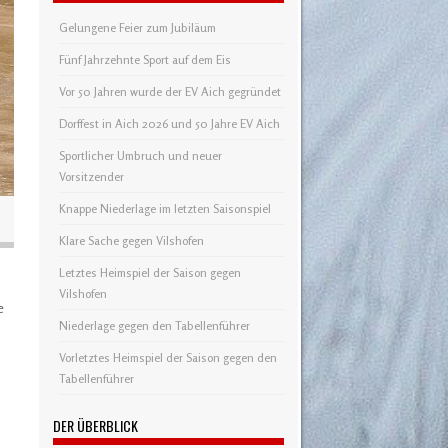
Gelungene Feier zum Jubiläum
Fünf Jahrzehnte Sport auf dem Eis
Vor 50 Jahren wurde der EV Aich gegründet
Dorffest in Aich 2026 und 50 Jahre EV Aich
Sportlicher Umbruch und neuer
Vorsitzender
Knappe Niederlage im letzten Saisonspiel
Klare Sache gegen Vilshofen
Letztes Heimspiel der Saison gegen
Vilshofen
e
Niederlage gegen den Tabellenführer
Vorletztes Heimspiel der Saison gegen den
Tabellenführer
DER ÜBERBLICK