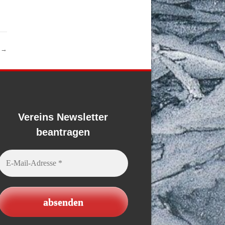
h
→
Vereins Newsletter
beantragen
E-
Mail-
Adresse
*