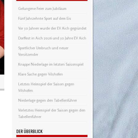
Gelungene Feier zum Jubiläum
Fünf Jahrzehnte Sport auf dem Eis
Vor 50 Jahren wurde der EV Aich gegründet
Dorffest in Aich 2026 und 50 Jahre EV Aich
Sportlicher Umbruch und neuer
Vorsitzender
Knappe Niederlage im letzten Saisonspiel
Klare Sache gegen Vilshofen
Letztes Heimspiel der Saison gegen
Vilshofen
Niederlage gegen den Tabellenführer
Vorletztes Heimspiel der Saison gegen den
Tabellenführer
DER ÜBERBLICK