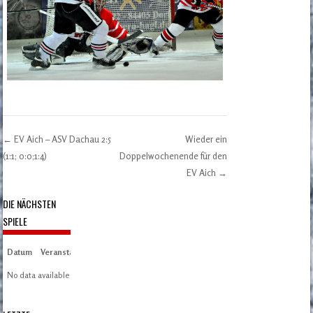
←
EV Aich – ASV Dachau 2:5
Wieder ein
Post navigation
(1:1; 0:0;1:4)
Doppelwochenende für den
EV Aich
→
DIE NÄCHSTEN
SPIELE
Datum
Veranstaltung
Zeit/Ergebnisse
Austragungsort
Artikel
Spieltag
No data available in table