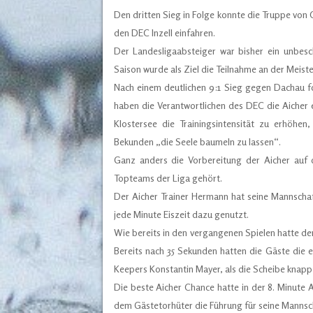
Den dritten Sieg in Folge konnte die Truppe v
den DEC Inzell einfahren.
Der Landesligaabsteiger war bisher ein unbesch
Saison wurde als Ziel die Teilnahme an der Meis
Nach einem deutlichen 9:1 Sieg gegen Dachau fo
haben die Verantwortlichen des DEC die Aicher
Klostersee die Trainingsintensität zu erhöh
Bekunden „die Seele baumeln zu lassen“.
Ganz anders die Vorbereitung der Aicher auf 
Topteams der Liga gehört.
Der Aicher Trainer Hermann hat seine Mannschaf
jede Minute Eiszeit dazu genutzt.
Wie bereits in den vergangenen Spielen hatte der
Bereits nach 35 Sekunden hatten die Gäste die er
Keepers Konstantin Mayer, als die Scheibe knapp
Die beste Aicher Chance hatte in der 8. Minute 
dem Gästetorhüter die Führung für seine Mannsc