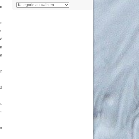
Der
en
Überblick
en
n.
nd
en
em
en
nd
n.
er
or