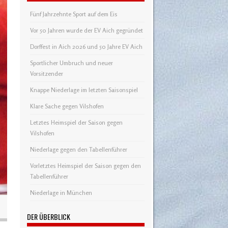
Fünf Jahrzehnte Sport auf dem Eis
Vor 50 Jahren wurde der EV Aich gegründet
Dorffest in Aich 2026 und 50 Jahre EV Aich
Sportlicher Umbruch und neuer
Vorsitzender
Knappe Niederlage im letzten Saisonspiel
Klare Sache gegen Vilshofen
Letztes Heimspiel der Saison gegen
Vilshofen
Niederlage gegen den Tabellenführer
Vorletztes Heimspiel der Saison gegen den
Tabellenführer
Niederlage in München
DER ÜBERBLICK