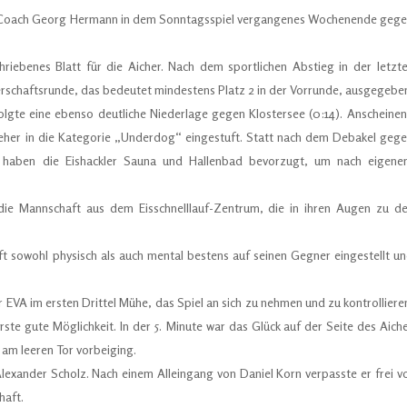
on Coach Georg Hermann in dem Sonntagsspiel vergangenes Wochenende geg
riebenes Blatt für die Aicher. Nach dem sportlichen Abstieg in der letzt
terschaftsrunde, das bedeutet mindestens Platz 2 in der Vorrunde, ausgegebe
lgte eine ebenso deutliche Niederlage gegen Klostersee (0:14). Anscheine
 eher in die Kategorie „Underdog“ eingestuft. Statt nach dem Debakel geg
en, haben die Eishackler Sauna und Hallenbad bevorzugt, um nach eigen
die Mannschaft aus dem Eisschnelllauf-Zentrum, die in ihren Augen zu d
t sowohl physisch als auch mental bestens auf seinen Gegner eingestellt u
 EVA im ersten Drittel Mühe, das Spiel an sich zu nehmen und zu kontrolliere
ste gute Möglichkeit. In der 5. Minute war das Glück auf der Seite des Aich
 am leeren Tor vorbeiging.
Alexander Scholz. Nach einem Alleingang von Daniel Korn verpasste er frei v
haft.