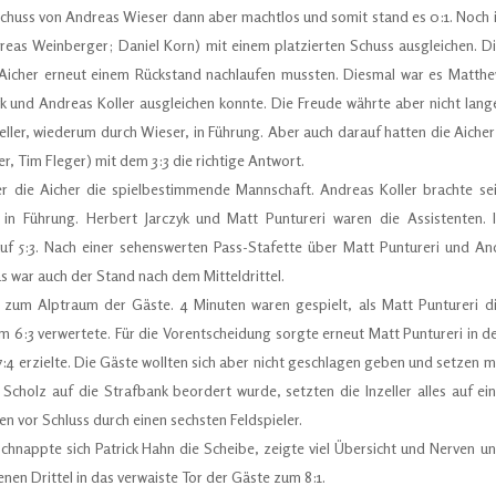
 Schuss von Andreas Wieser dann aber machtlos und somit stand es 0:1. Noch 
eas Weinberger; Daniel Korn) mit einem platzierten Schuss ausgleichen. D
Aicher erneut einem Rückstand nachlaufen mussten. Diesmal war es Matth
yk und Andreas Koller ausgleichen konnte. Die Freude währte aber nicht lang
zeller, wiederum durch Wieser, in Führung. Aber auch darauf hatten die Aicher
r, Tim Fleger) mit dem 3:3 die richtige Antwort.
 die Aicher die spielbestimmende Mannschaft. Andreas Koller brachte se
in Führung. Herbert Jarczyk und Matt Puntureri waren die Assistenten. 
uf 5:3. Nach einer sehenswerten Pass-Stafette über Matt Puntureri und An
Das war auch der Stand nach dem Mitteldrittel.
l zum Alptraum der Gäste. 4 Minuten waren gespielt, als Matt Puntureri d
m 6:3 verwertete. Für die Vorentscheidung sorgte erneut Matt Puntureri in d
 7:4 erzielte. Die Gäste wollten sich aber nicht geschlagen geben und setzen m
 Scholz auf die Strafbank beordert wurde, setzten die Inzeller alles auf ei
n vor Schluss durch einen sechsten Feldspieler.
hnappte sich Patrick Hahn die Scheibe, zeigte viel Übersicht und Nerven u
nen Drittel in das verwaiste Tor der Gäste zum 8:1.