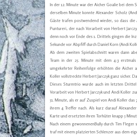
In der 12. Minute war der Aicher Goalie bei dem
derselben Minute konnte Alexander Scholz (Andr
Gäste trafen postwendend wieder, so dass die 
Puntureri, der nach Vorarbeit von Herbert Jarcz
denn noch vor Ende des 1. Drittels gingen die In
Sekunde vor Abpfiff durch Daniel Korn (Andi Kolle
Ab dem zweiten Spielabschnitt waren dann aber
Team in der 25. Minute mit dem 4:3 erstmals 
umgekehrter Reihenfolge erhöhten die Aicher a
Koller vollstreckte Herbert Jarczyk ganz sicher. 
Dieses Sturmtrio wurde auch im letzten Dritte
Vorarbeit von Herbert Jarczyk und Andi Koller zu
51. Minute, als er auf Zuspiel von Andi Koller das
ihrem 4 Treffer nach. Als kurz darauf Alexander
Karte und ersetzten ihren Torhüter knapp 5 Minute
Nach einem gewonnenenBully durch Tim Fleger sc
traf mit einem platzierten Schlenzer aus dem eige