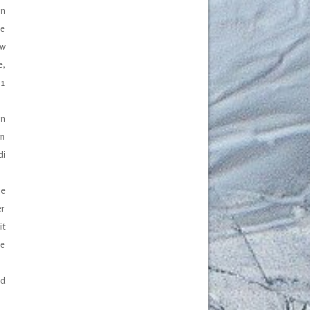
in
ie
ew
e,
 1
in
In
di
ie
er
it
ne
nd