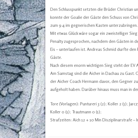
Den Schlusspunkt setzten die Brüder Christian u
konnte der Goalie der Gäste den Schuss von Christ
zum 9:4 im gegnerischen Kasten unterzubringen.
Mit etwas Glück wäre sogar ein zweistelliger Si
Penalty zugesprochen, nachdem den Gästen in den
Eis – unterlaufen ist. Andreas Schmid durfte den
Gäste.
Nach diesem enorm wichtigen Sieg steht der EV A
Am Samstag sind die Aicher in Dachau zu Gast. 
der Aicher Coach Hermann davor, den Gegner zu u
aufgeholt haben. Darüber hinaus muss man in der
Tore (Vorlagen): Puntureri 3 (2); Koller 2 (5); Jarcz
Koller 0 (1); Trautmann 0 (1);
Strafzeiten: Aich 12 + 10 Min Disziplinarstrafe – I