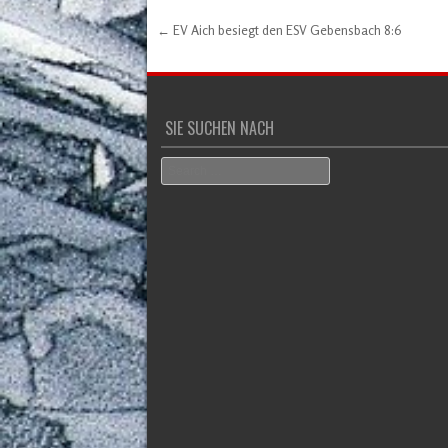
←
EV Aich besiegt den ESV Gebensbach 8:6
Post navigation
SIE SUCHEN NACH
Search