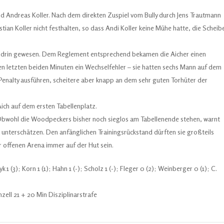
nd Andreas Koller. Nach dem direkten Zuspiel vom Bully durch Jens Trautmann
ian Koller nicht festhalten, so dass Andi Koller keine Mühe hatte, die Scheib
eg drin gewesen. Dem Reglement entsprechend bekamen die Aicher einen
 letzten beiden Minuten ein Wechselfehler – sie hatten sechs Mann auf dem
 Penalty ausführen, scheitere aber knapp an dem sehr guten Torhüter der
ich auf dem ersten Tabellenplatz.
Obwohl die Woodpeckers bisher noch sieglos am Tabellenende stehen, warnt
nterschätzen. Den anfänglichen Trainingsrückstand dürften sie großteils
 offenen Arena immer auf der Hut sein.
yk 1 (3); Korn 1 (1); Hahn 1 (-); Scholz 1 (-); Fleger 0 (2); Weinberger 0 (1); C.
nzell 21 + 20 Min Disziplinarstrafe