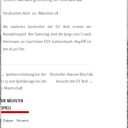
Strafzeiten Aich: 20; München 28
Als nächstes bestreitet der EV Aich erneut ein
Auswärtsspiel. Am Samstag sind die Jungs von Coach
Herrmann zu Gast beim ESV Gebensbach. Anpfiff ist
um 16.30 Uhr.
←
Spielverschiebung bei der
Bestseller-Autorin Rita Falk
Post navigation
U 23 und Spielabsage bei der
besucht den EV Aich
→
1. Mannschaft
DIE NÄCHSTEN
SPIELE
Datum
Veranstaltung
Zeit/Ergebnisse
Austragungsort
Artikel
Spieltag