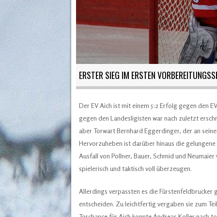
ERSTER SIEG IM ERSTEN VORBEREITUNGSS
Der EV Aich ist mit einem 5:2 Erfolg gegen den EV
gegen den Landesligisten war nach zuletzt ersch
aber Torwart Bernhard Eggerdinger, der an seine
Hervorzuheben ist darüber hinaus die gelungene 
Ausfall von Pollner, Bauer, Schmid und Neumaier
spielerisch und taktisch voll überzeugen.
Allerdings verpassten es die Fürstenfeldbrucker 
entscheiden. Zu leichtfertig vergaben sie zum Te
Torchance für Aich konnte Andreas Koller nach to