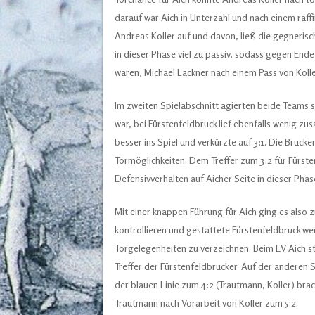
darauf war Aich in Unterzahl und nach einem raffi
Andreas Koller auf und davon, ließ die gegnerisc
in dieser Phase viel zu passiv, sodass gegen Ende
waren, Michael Lackner nach einem Pass von Koll
Im zweiten Spielabschnitt agierten beide Teams 
war, bei Fürstenfeldbruck lief ebenfalls wenig z
besser ins Spiel und verkürzte auf 3:1. Die Bruck
Tormöglichkeiten. Dem Treffer zum 3:2 für Fürste
Defensivverhalten auf Aicher Seite in dieser Ph
Mit einer knappen Führung für Aich ging es also 
kontrollieren und gestattete Fürstenfeldbruck w
Torgelegenheiten zu verzeichnen. Beim EV Aich s
Treffer der Fürstenfeldbrucker. Auf der anderen
der blauen Linie zum 4:2 (Trautmann, Koller) bra
Trautmann nach Vorarbeit von Koller zum 5:2.