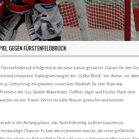
PIEL GEGEN FÜRSTENFELDBRUCK
 Fürstenfeldbruck erfolgreich in die neue Saison gestartet. Garant für den Si
reckend schwachen Trainingsleistungen der „Gelbe Block“ der Aicher, vor alle
m 35. Geburtstag ein gewohnt souveräner Rückhalt für sein Team war.
Premiere der U23-Spieler Maierthaler, Daffner, Jäger und Fischer. Nach dem
 wurden sie von Trainer Zerres ins kalte Wasser geworfen und konnten
gerade in der Anfangsphase, das Spiel frühzeitig zu Ihren Gunsten zu
il hockarätige Chancen. Es kam wie es kommen musste, die erste gefährliche
ller Vorarbeit von Robert Pell in Überzahl zum 1:0 Führungstreffer nutzen. Ku