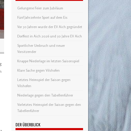
Gelungene Feier zum Jubiläum
Fünf Jahrzehnte Sport auf dem Eis
Vor 50 Jahren wurde der EV Aich gegründet
Dorffest in Aich 2026 und 50 Jahre EV Aich
Sportlicher Umbruch und neuer
Vorsitzender
Knappe Niederlage im letzten Saisonspiel
eg
Klare Sache gegen Vilshofen
m
Letztes Heimspiel der Saison gegen
Vilshofen
Niederlage gegen den Tabellenführer
Vorletztes Heimspiel der Saison gegen den
Tabellenführer
DER ÜBERBLICK
rz