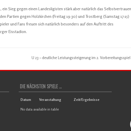
 ein Sieg gegen einen Landesligisten stärk aber natürlich das Selbstvertrauen
 Partien gegen Holzkirchen (Freitag 19:30) und Trostberg (Samstag 17:15)
eler und Fans freuen sich natürlich besonders auf den Auftritt des
ger Eisstadion.
U 23 – deutliche Leistungssteigerung im 2. Vorbereitungsspie
DIE NÄCHSTEN SPIELE ...
Datum
Veranstaltung
Zeit/Ergebnisse
No data available in table