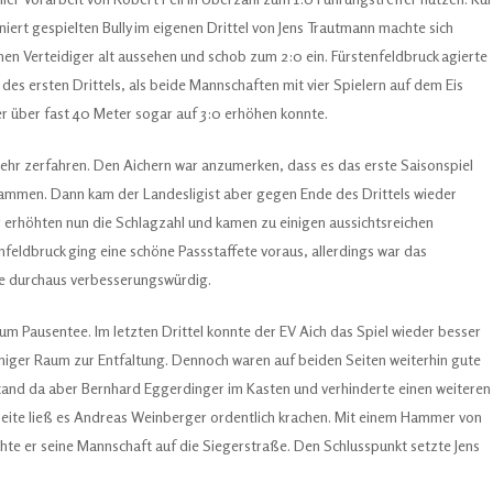
niert gespielten Bully im eigenen Drittel von Jens Trautmann machte sich
hen Verteidiger alt aussehen und schob zum 2:0 ein. Fürstenfeldbruck agierte
 des ersten Drittels, als beide Mannschaften mit vier Spielern auf dem Eis
er über fast 40 Meter sogar auf 3:0 erhöhen konnte.
sehr zerfahren. Den Aichern war anzumerken, dass es das erste Saisonspiel
usammen. Dann kam der Landesligist aber gegen Ende des Drittels wieder
er erhöhten nun die Schlagzahl und kamen zu einigen aussichtsreichen
nfeldbruck ging eine schöne Passstaffete voraus, allerdings war das
ase durchaus verbesserungswürdig.
zum Pausentee. Im letzten Drittel konnte der EV Aich das Spiel wieder besser
eniger Raum zur Entfaltung. Dennoch waren auf beiden Seiten weiterhin gute
tand da aber Bernhard Eggerdinger im Kasten und verhinderte einen weiteren
 Seite ließ es Andreas Weinberger ordentlich krachen. Mit einem Hammer von
chte er seine Mannschaft auf die Siegerstraße. Den Schlusspunkt setzte Jens