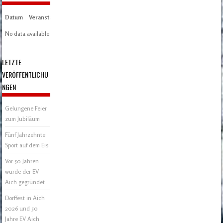
Datum
Veranstaltung
Zeit/Ergebnisse
Austragungsort
Artikel
Spieltag
No data available in table
LETZTE
VERÖFFENTLICHU
NGEN
Gelungene Feier
zum Jubiläum
Fünf Jahrzehnte
Sport auf dem Eis
Vor 50 Jahren
wurde der EV
Aich gegründet
Dorffest in Aich
2026 und 50
Jahre EV Aich