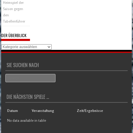
Heimspiel der
Saison gegen
den
Tabellenführer
DER ÜBERBLICK
Der
Überblick
SIE SUCHEN NACH
Search
DIE NÄCHSTEN SPIELE ...
Datum
Veranstaltung
Zeit/Ergebnisse
No data available in table