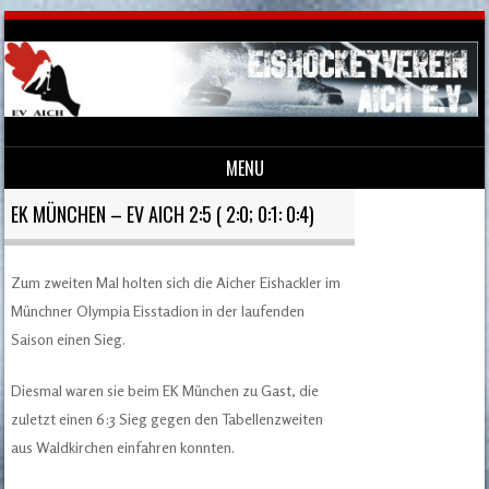
MENU
Skip to content
EK MÜNCHEN – EV AICH 2:5 ( 2:0; 0:1: 0:4)
Zum zweiten Mal holten sich die Aicher Eishackler im
Münchner Olympia Eisstadion in der laufenden
Saison einen Sieg.
Diesmal waren sie beim EK München zu Gast, die
zuletzt einen 6:3 Sieg gegen den Tabellenzweiten
aus Waldkirchen einfahren konnten.