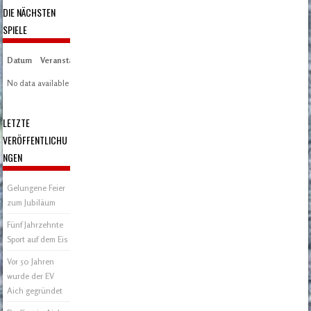
DIE NÄCHSTEN
SPIELE
Datum
Veranstaltung
Zeit/Ergebnisse
Austragungsort
Artikel
Spieltag
No data available in table
LETZTE
VERÖFFENTLICHU
NGEN
Gelungene Feier
zum Jubiläum
Fünf Jahrzehnte
Sport auf dem Eis
Vor 50 Jahren
wurde der EV
Aich gegründet