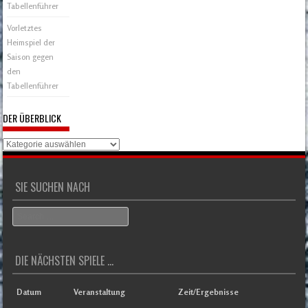
Tabellenführer
Vorletztes
Heimspiel der
Saison gegen
den
Tabellenführer
DER ÜBERBLICK
Der
Überblick
SIE SUCHEN NACH
Search
DIE NÄCHSTEN SPIELE ...
Datum
Veranstaltung
Zeit/Ergebnisse