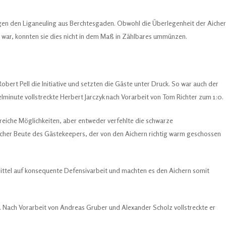
gegen den Liganeuling aus Berchtesgaden. Obwohl die Überlegenheit der Aicher
 war, konnten sie dies nicht in dem Maß in Zählbares ummünzen.
ert Pell die Initiative und setzten die Gäste unter Druck. So war auch der
pielminute vollstreckte Herbert Jarczyk nach Vorarbeit von Tom Richter zum 1:0.
sreiche Möglichkeiten, aber entweder verfehlte die schwarze
icher Beute des Gästekeepers, der von den Aichern richtig warm geschossen
rittel auf konsequente Defensivarbeit und machten es den Aichern somit
e. Nach Vorarbeit von Andreas Gruber und Alexander Scholz vollstreckte er