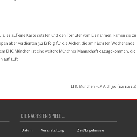
alles auf eine Karte setzten und den Torhüter vom Eis nahmen, kamen sie zu
appen aber verdienten 3:2 Erfolg für die Aicher, die am nächsten Wochenende
t dem EHC München ist eine weitere Münchner Mannschaft dazugekommen, die
n aufläuft.
EHC München –EV Aich 3:6 (1:2; 1:2; 1:2
DIE NÄCHSTEN SPIELE ...
Datum
Veranstaltung
Zeit/Ergebnisse