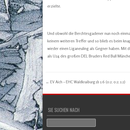
erzielte.
Und obwohl die Berchtesgadener nun noch einmal 
keinem weiteren Treffer und so blieb es beim kn
wieder einen Liganeuling als Gegner haben. Mi
als U24 des großen DEL Bruders Red Bull Münche
←
EV Aich – EHC Waldkraiburg 1b 1:6 (0:2; 0:2; 1:2)
Post navigation
SIE SUCHEN NACH
Search