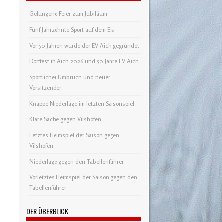
Gelungene Feier zum Jubiläum
Fünf Jahrzehnte Sport auf dem Eis
Vor 50 Jahren wurde der EV Aich gegründet
Dorffest in Aich 2026 und 50 Jahre EV Aich
Sportlicher Umbruch und neuer
Vorsitzender
Knappe Niederlage im letzten Saisonspiel
Klare Sache gegen Vilshofen
Letztes Heimspiel der Saison gegen
Vilshofen
Niederlage gegen den Tabellenführer
Vorletztes Heimspiel der Saison gegen den
Tabellenführer
DER ÜBERBLICK