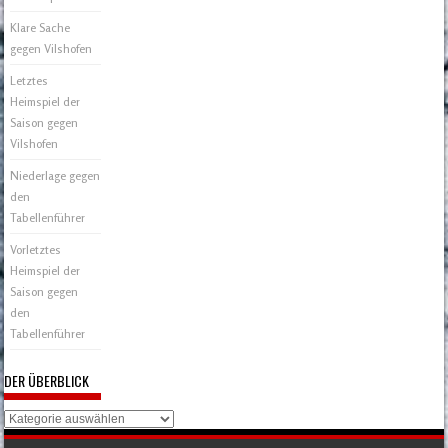
Klare Sache
gegen Vilshofen
Letztes
Heimspiel der
Saison gegen
Vilshofen
Niederlage gegen
den
Tabellenführer
Vorletztes
Heimspiel der
Saison gegen
den
Tabellenführer
DER ÜBERBLICK
Der
Überblick