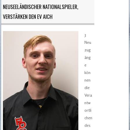
NEUSEELÄNDISCHER NATIONALSPIELER,
VERSTÄRKEN DEN EV AICH
3
Neu
zug
äng
e
kön
nen
die
Vera
ntw
ortli
chen
des