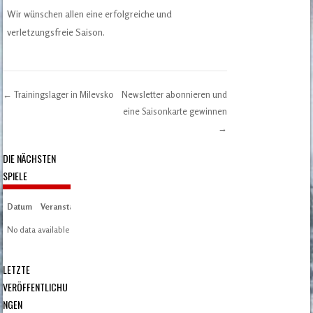
Wir wünschen allen eine erfolgreiche und
verletzungsfreie Saison.
←
Trainingslager in Milevsko
Newsletter abonnieren und
Post navigation
eine Saisonkarte gewinnen
→
DIE NÄCHSTEN
SPIELE
Datum
Veranstaltung
Zeit/Ergebnisse
Austragungsort
Artikel
Spieltag
No data available in table
LETZTE
VERÖFFENTLICHU
NGEN