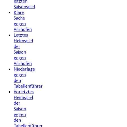
letzten
Saisonspiel
Klare
Sache
gegen
Vilshofen
Letztes
Heimspiel
der
Saison
gegen
Vilshofen
Niederlage
gegen
den
Tabellenführer
Vorletztes
Heimspiel
der
Saison
gegen
den
Tabellenführer