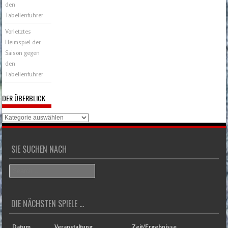
den
Tabellenführer
Vorletztes
Heimspiel der
Saison gegen
den
Tabellenführer
DER ÜBERBLICK
Der
Überblick
SIE SUCHEN NACH
Search
DIE NÄCHSTEN SPIELE ...
Datum
Veranstaltung
Zeit/Ergebnisse