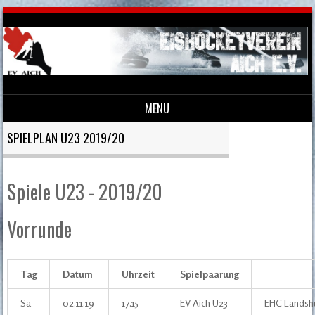
MENU
Skip to content
SPIELPLAN U23 2019/20
Spiele U23 - 2019/20
Vorrunde
Tag
Datum
Uhrzeit
Spielpaarung
Sa
02.11.19
17.15
EV Aich U23
EHC Landsh