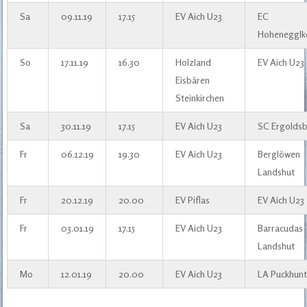
Sa
09.11.19
17.15
EV Aich U23
EC
Hohenegglk
So
17.11.19
16.30
Holzland
EV Aich U23
Eisbären
Steinkirchen
Sa
30.11.19
17.15
EV Aich U23
SC Ergolds
Fr
06.12.19
19.30
EV Aich U23
Berglöwen
Landshut
Fr
20.12.19
20.00
EV Piflas
EV Aich U23
Fr
03.01.19
17.15
EV Aich U23
Barracudas
Landshut
Mo
12.01.19
20.00
EV Aich U23
LA Puckhunt