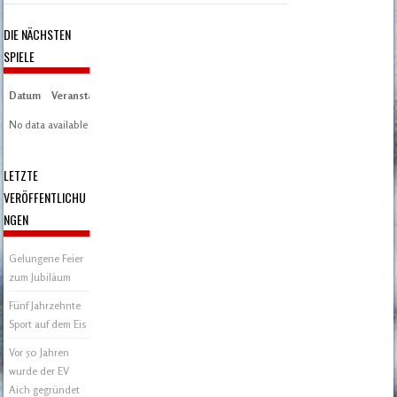
DIE NÄCHSTEN
SPIELE
Datum
Veranstaltung
Zeit/Ergebnisse
Austragungsort
Artikel
Spieltag
No data available in table
LETZTE
VERÖFFENTLICHU
NGEN
Gelungene Feier
zum Jubiläum
Fünf Jahrzehnte
Sport auf dem Eis
Vor 50 Jahren
wurde der EV
Aich gegründet