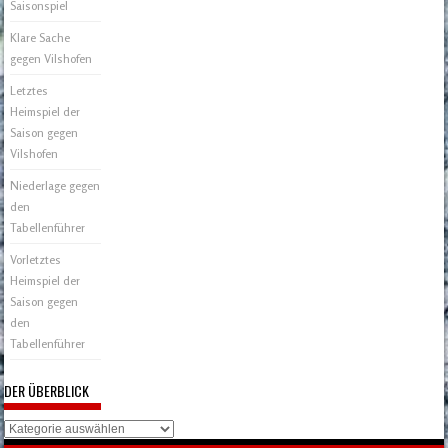
Saisonspiel
Klare Sache
gegen Vilshofen
Letztes
Heimspiel der
Saison gegen
Vilshofen
Niederlage gegen
den
Tabellenführer
Vorletztes
Heimspiel der
Saison gegen
den
Tabellenführer
DER ÜBERBLICK
Der