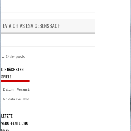
EV AICH VS ESV GEBENSBACH
←
Older posts
Post navigation
DIE NÄCHSTEN
SPIELE
Datum
Veranstaltung
Zeit/Ergebnisse
Austragungsort
Artikel
Spieltag
No data available in table
LETZTE
VERÖFFENTLICHU
NGEN