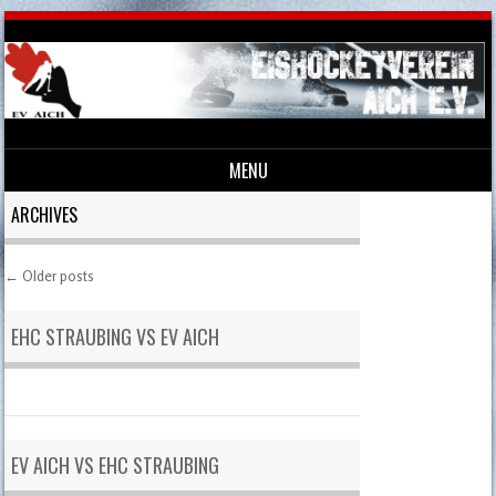
MENU
Skip to content
ARCHIVES
←
Older posts
Post navigation
EHC STRAUBING VS EV AICH
EV AICH VS EHC STRAUBING