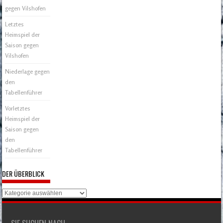
gegen Vilshofen
Letztes
Heimspiel der
Saison gegen
Vilshofen
Niederlage gegen
den
Tabellenführer
Vorletztes
Heimspiel der
Saison gegen
den
Tabellenführer
DER ÜBERBLICK
Der
Überblick