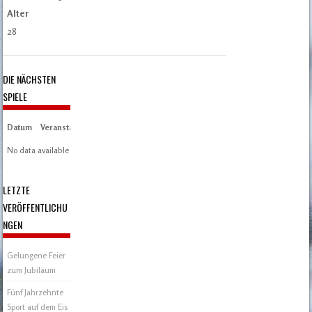
Alter
28
DIE NÄCHSTEN
SPIELE
Datum
Veranstaltung
Zeit/Ergebnisse
Austragungsort
Artikel
Spieltag
No data available in table
LETZTE
VERÖFFENTLICHU
NGEN
Gelungene Feier
zum Jubiläum
Fünf Jahrzehnte
Sport auf dem Eis