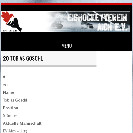
MENU
Skip to content
20
TOBIAS GÖSCHL
#
20
Name
Tobias Göschl
Position
Stürmer
Aktuelle Mannschaft
EV Aich – U 23