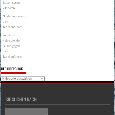
Saison gegen
Vilshofen
Niederlage gegen
den
Tabellenführer
Vorletztes
Heimspiel der
Saison gegen
den
Tabellenführer
DER ÜBERBLICK
Der
Überblick
SIE SUCHEN NACH
Search