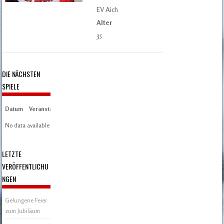
EV Aich
Alter
35
DIE NÄCHSTEN
SPIELE
Datum
Veranstaltung
Zeit/Ergebnisse
Austragungsort
Artikel
Spieltag
No data available in table
LETZTE
VERÖFFENTLICHU
NGEN
Gelungene Feier
zum Jubiläum