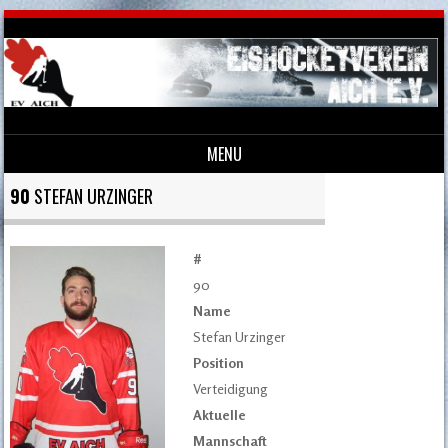
MENU
Skip to content
90
STEFAN URZINGER
#
90
Name
Stefan Urzinger
Position
Verteidigung
Aktuelle
Mannschaft