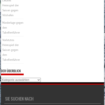
Letztes
Heimspiel der
Saison gegen
Vilshofen
Niederlage gegen
den
Tabellenführer
Vorletztes
Heimspiel der
Saison gegen
den
Tabellenführer
DER ÜBERBLICK
Der
Überblick
SIE SUCHEN NACH