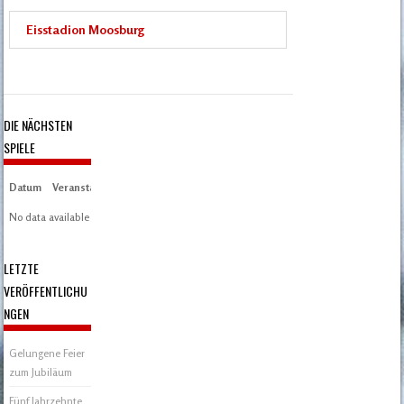
Eisstadion Moosburg
DIE NÄCHSTEN
SPIELE
Datum
Veranstaltung
Zeit/Ergebnisse
Austragungsort
Artikel
Spieltag
No data available in table
LETZTE
VERÖFFENTLICHU
NGEN
Gelungene Feier
zum Jubiläum
Fünf Jahrzehnte