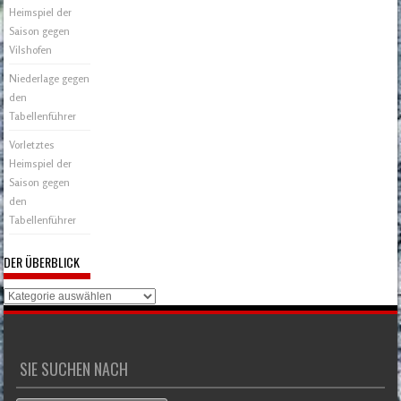
Heimspiel der
Saison gegen
Vilshofen
Niederlage gegen
den
Tabellenführer
Vorletztes
Heimspiel der
Saison gegen
den
Tabellenführer
DER ÜBERBLICK
Der
Überblick
SIE SUCHEN NACH