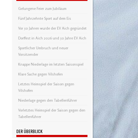
Gelungene Feier zum Jubiläum
Fünf Jahrzehnte Sport auf dem Eis
Vor 50 Jahren wurde der EV Aich gegründet
Dorffest in Aich 2026 und 50 Jahre EV Aich
Sportlicher Umbruch und neuer
Vorsitzender
Knappe Niederlage im letzten Saisonspiel
Klare Sache gegen Vilshofen
Letztes Heimspiel der Saison gegen
Vilshofen
Niederlage gegen den Tabellenführer
Vorletztes Heimspiel der Saison gegen den
Tabellenführer
DER ÜBERBLICK